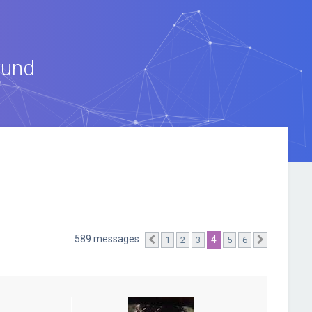
ound
589 messages
4
1
2
3
5
6
Précédente
Suivante