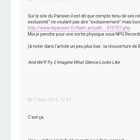
Sur le site du Parisien il est dit que compte tenu de ses re
exclusivité" ne voulant pas dire "exclusivement" mais bon 
http://www.leparisien.fr/flash-actualit ... 010707.php
Moi je penche pour une sortie physique sous NPG Records 
(à noter dans l'article un peu plus bas : la réouverture d
And We"ll Try 2 Imagine What Silence Looks Like
17 août 2015, 12:37
C'est ça.