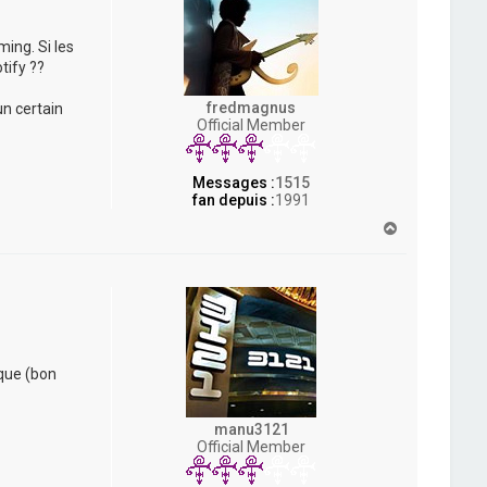
ing. Si les
tify ??
fredmagnus
n certain
Official Member
Messages :
1515
fan depuis :
1991
H
a
u
t
ique (bon
manu3121
Official Member