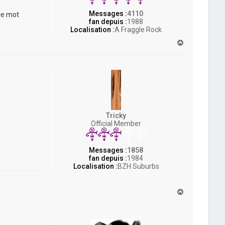
Messages :
4110
 le mot
fan depuis :
1988
Localisation :
A Fraggle Rock
H
a
u
t
Tricky
Official Member
Messages :
1858
fan depuis :
1984
Localisation :
BZH Suburbs
H
a
u
t