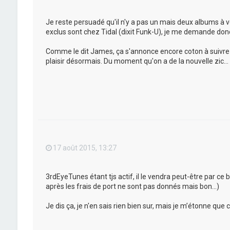
Je reste persuadé qu'il n'y a pas un mais deux albums à ve
exclus sont chez Tidal (dixit Funk-U), je me demande don
Comme le dit James, ça s'annonce encore coton à suivre c
plaisir désormais. Du moment qu'on a de la nouvelle zic...
17 août 2015, 13:27
3rdEyeTunes étant tjs actif, il le vendra peut-être par ce
après les frais de port ne sont pas donnés mais bon...)
Je dis ça, je n'en sais rien bien sur, mais je m’étonne que ce