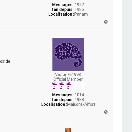
Messages :
1927
fan depuis :
1985
Localisation :
Panam
H
a
u
t
oir de
Victor761993
Official Member
Messages :
1014
fan depuis :
1988
Localisation :
Maisons-Alfort
H
a
u
t