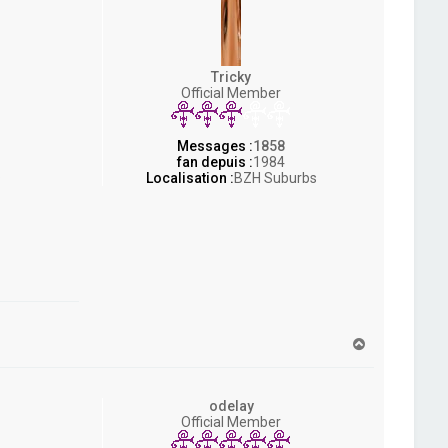
Tricky
Official Member
Messages :
1858
fan depuis :
1984
.
Localisation :
BZH Suburbs
H
a
u
t
odelay
Official Member