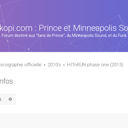
kopi.com : Prince et Minneapolis S
Forum destiné aux "fans de Prince", du Minneapolis Sound, et du Funk
iscographie officielle
2010's
HITnRUN phase one (2015)
infos
Rechercher
Recherche avancée