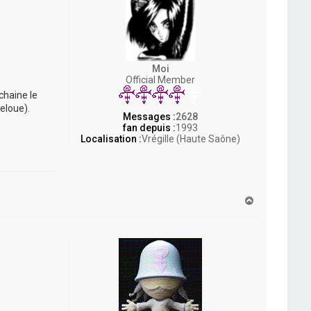
Moi
Official Member
chaine le
reloue).
Messages :
2628
fan depuis :
1993
Localisation :
Vrégille (Haute Saône)
H
a
u
t