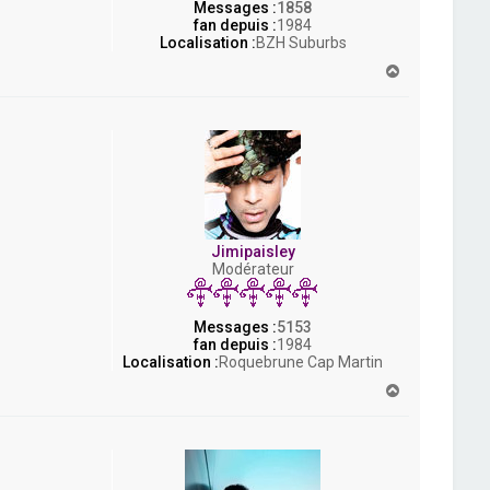
Messages :
1858
fan depuis :
1984
Localisation :
BZH Suburbs
H
a
u
t
Jimipaisley
Modérateur
Messages :
5153
fan depuis :
1984
Localisation :
Roquebrune Cap Martin
H
a
u
t