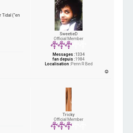
r Tidal ("en
SweetieD
Official Member
Messages :
1334
fan depuis :
1984
Localisation :
Penn R Bed
H
a
u
t
Tricky
Official Member