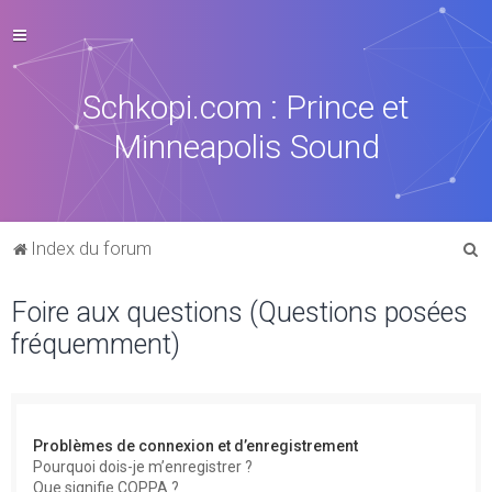
Schkopi.com : Prince et
Minneapolis Sound
R
Index du forum
e
Foire aux questions (Questions posées
c
fréquemment)
h
e
r
c
Problèmes de connexion et d’enregistrement
h
Pourquoi dois-je m’enregistrer ?
Que signifie COPPA ?