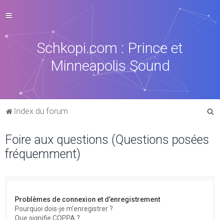
Schkopi.com : Prince et
Minneapolis Sound
R
Index du forum
e
Foire aux questions (Questions posées
c
fréquemment)
h
e
r
c
Problèmes de connexion et d’enregistrement
h
Pourquoi dois-je m’enregistrer ?
Que signifie COPPA ?