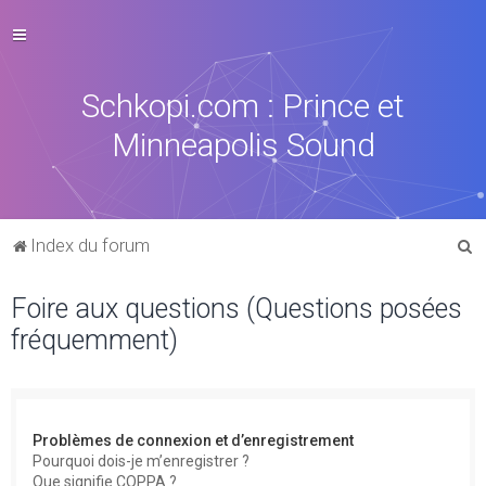
Schkopi.com : Prince et
Minneapolis Sound
R
Index du forum
e
Foire aux questions (Questions posées
c
fréquemment)
h
e
r
c
Problèmes de connexion et d’enregistrement
h
Pourquoi dois-je m’enregistrer ?
Que signifie COPPA ?