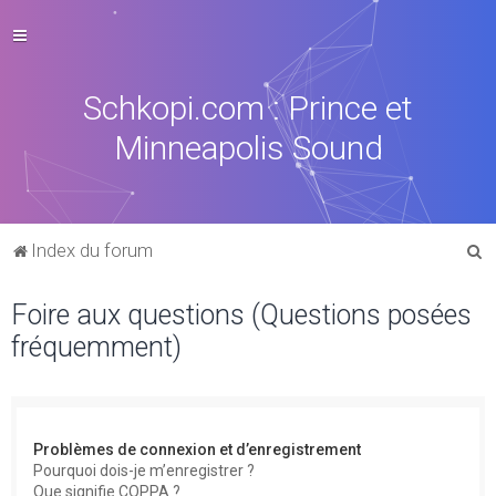
Schkopi.com : Prince et
Minneapolis Sound
R
Index du forum
e
Foire aux questions (Questions posées
c
fréquemment)
h
e
r
c
Problèmes de connexion et d’enregistrement
h
Pourquoi dois-je m’enregistrer ?
Que signifie COPPA ?