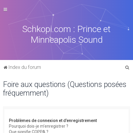
Schkopi.com : Prince et
Minneapolis Sound
R
Index du forum
e
Foire aux questions (Questions posées
c
fréquemment)
h
e
r
c
Problèmes de connexion et d’enregistrement
h
Pourquoi dois-je m’enregistrer ?
Que signifie COPPA ?