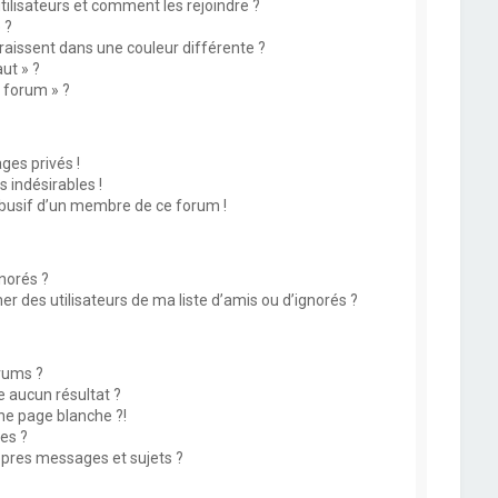
utilisateurs et comment les rejoindre ?
 ?
issent dans une couleur différente ?
ut » ?
u forum » ?
es privés !
 indésirables !
abusif d’un membre de ce forum !
norés ?
 des utilisateurs de ma liste d’amis ou d’ignorés ?
rums ?
 aucun résultat ?
ne page blanche ?!
es ?
pres messages et sujets ?