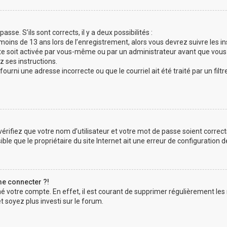
sse. S’ils sont corrects, il y a deux possibilités :
 moins de 13 ans lors de l’enregistrement, alors vous devrez suivre les i
e soit activée par vous-même ou par un administrateur avant que vous 
z ses instructions.
fourni une adresse incorrecte ou que le courriel ait été traité par un filtr
érifiez que votre nom d’utilisateur et votre mot de passe soient correct
le que le propriétaire du site Internet ait une erreur de configuration de 
me connecter ?!
mé votre compte. En effet, il est courant de supprimer régulièrement les
t soyez plus investi sur le forum.