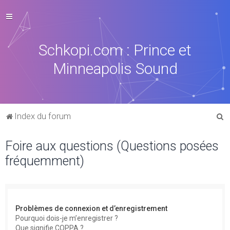
Schkopi.com : Prince et
Minneapolis Sound
R
Index du forum
e
Foire aux questions (Questions posées
c
fréquemment)
h
e
r
c
Problèmes de connexion et d’enregistrement
h
Pourquoi dois-je m’enregistrer ?
Que signifie COPPA ?