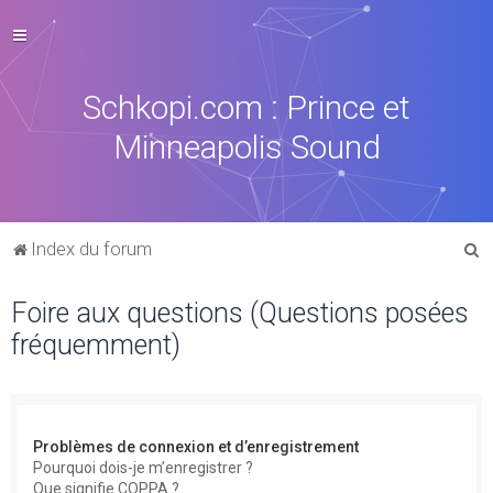
Schkopi.com : Prince et
Minneapolis Sound
R
Index du forum
e
Foire aux questions (Questions posées
c
fréquemment)
h
e
r
c
Problèmes de connexion et d’enregistrement
h
Pourquoi dois-je m’enregistrer ?
Que signifie COPPA ?