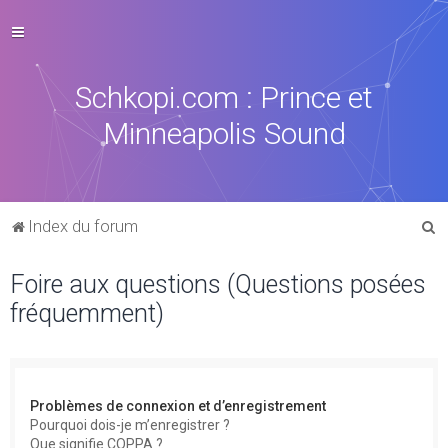
Schkopi.com : Prince et
Minneapolis Sound
R
Index du forum
e
Foire aux questions (Questions posées
c
fréquemment)
h
e
r
c
Problèmes de connexion et d’enregistrement
h
Pourquoi dois-je m’enregistrer ?
Que signifie COPPA ?