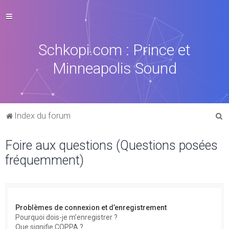
Schkopi.com : Prince et
Minneapolis Sound
R
Index du forum
e
Foire aux questions (Questions posées
c
fréquemment)
h
e
r
c
Problèmes de connexion et d’enregistrement
h
Pourquoi dois-je m’enregistrer ?
Que signifie COPPA ?