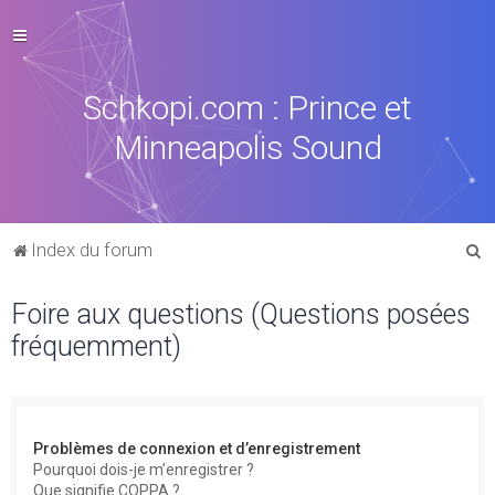
Schkopi.com : Prince et
Minneapolis Sound
R
Index du forum
e
Foire aux questions (Questions posées
c
fréquemment)
h
e
r
c
Problèmes de connexion et d’enregistrement
h
Pourquoi dois-je m’enregistrer ?
Que signifie COPPA ?