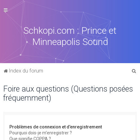
Schkopi.com : Prince et
Minneapolis Sound
R
Index du forum
e
Foire aux questions (Questions posées
c
fréquemment)
h
e
r
c
Problèmes de connexion et d’enregistrement
h
Pourquoi dois-je m’enregistrer ?
Que signifie COPPA ?