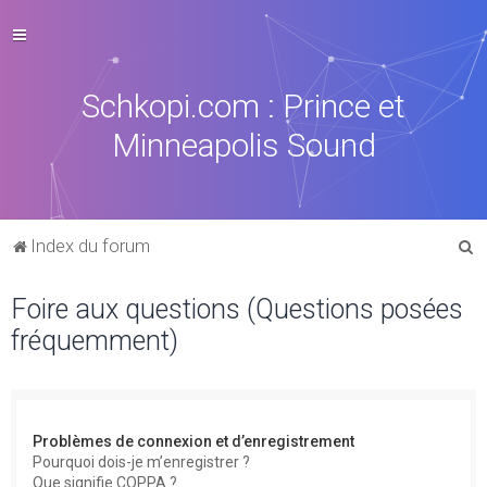
Schkopi.com : Prince et
Minneapolis Sound
R
Index du forum
e
Foire aux questions (Questions posées
c
fréquemment)
h
e
r
c
Problèmes de connexion et d’enregistrement
h
Pourquoi dois-je m’enregistrer ?
Que signifie COPPA ?