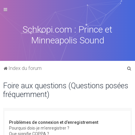
Schkopi.com : Prince et
Minneapolis Sound
R
Index du forum
e
Foire aux questions (Questions posées
c
fréquemment)
h
e
r
c
Problèmes de connexion et d’enregistrement
h
Pourquoi dois-je m’enregistrer ?
Que signifie COPPA ?