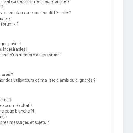
utilisateurs et comment les rejoindre ?
 ?
issent dans une couleur différente ?
ut » ?
u forum » ?
es privés !
 indésirables !
abusif d’un membre de ce forum !
norés ?
 des utilisateurs de ma liste d’amis ou d’ignorés ?
rums ?
 aucun résultat ?
ne page blanche ?!
es ?
pres messages et sujets ?