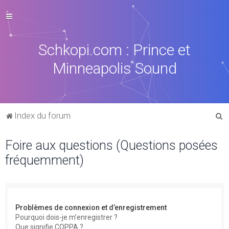
Schkopi.com : Prince et
Minneapolis Sound
R
Index du forum
e
Foire aux questions (Questions posées
c
fréquemment)
h
e
r
c
Problèmes de connexion et d’enregistrement
h
Pourquoi dois-je m’enregistrer ?
Que signifie COPPA ?