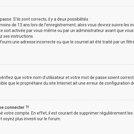
sse. S’ils sont corrects, il y a deux possibilités :
 moins de 13 ans lors de l’enregistrement, alors vous devrez suivre les i
e soit activée par vous-même ou par un administrateur avant que vous 
z ses instructions.
fourni une adresse incorrecte ou que le courriel ait été traité par un filtr
érifiez que votre nom d’utilisateur et votre mot de passe soient correct
le que le propriétaire du site Internet ait une erreur de configuration de 
me connecter ?!
mé votre compte. En effet, il est courant de supprimer régulièrement les
t soyez plus investi sur le forum.