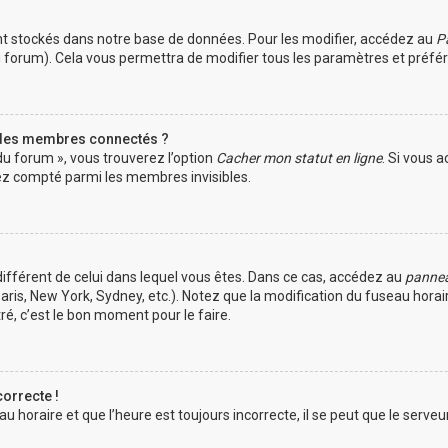
t stockés dans notre base de données. Pour les modifier, accédez au
Pa
du forum). Cela vous permettra de modifier tous les paramètres et préf
 des membres connectés ?
du forum », vous trouverez l’option
Cacher mon statut en ligne
. Si vous a
z compté parmi les membres invisibles.
e différent de celui dans lequel vous êtes. Dans ce cas, accédez au
panneau
aris, New York, Sydney, etc.). Notez que la modification du fuseau hora
é, c’est le bon moment pour le faire.
correcte !
 horaire et que l’heure est toujours incorrecte, il se peut que le serveu