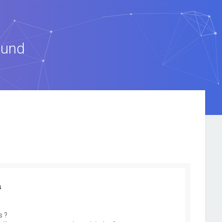
ound
s
s ?