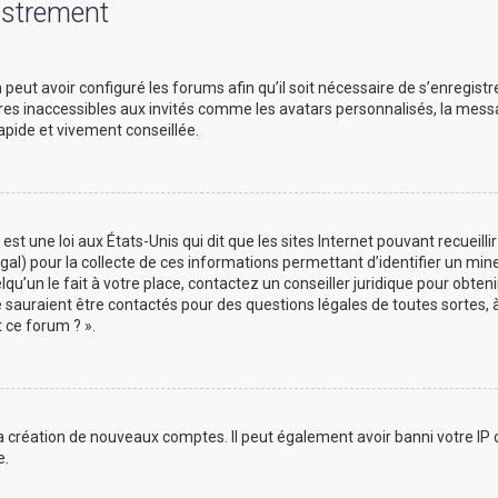
istrement
peut avoir configuré les forums afin qu’il soit nécessaire de s’enregist
es inaccessibles aux invités comme les avatars personnalisés, la messa
apide et vivement conseillée.
est une loi aux États-Unis qui dit que les sites Internet pouvant recueil
gal) pour la collecte de ces informations permettant d’identifier un min
qu’un le fait à votre place, contactez un conseiller juridique pour obten
e sauraient être contactés pour des questions légales de toutes sortes, 
 ce forum ? ».
a création de nouveaux comptes. Il peut également avoir banni votre IP ou
e.