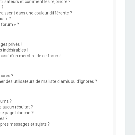
utilisateurs et comment les rejoindre ?
 ?
issent dans une couleur différente ?
ut » ?
u forum » ?
es privés !
 indésirables !
abusif d’un membre de ce forum !
norés ?
 des utilisateurs de ma liste d’amis ou d’ignorés ?
rums ?
 aucun résultat ?
ne page blanche ?!
es ?
pres messages et sujets ?