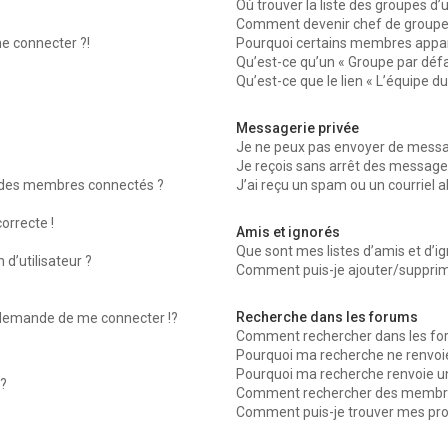
Où trouver la liste des groupes d’
Comment devenir chef de groupe
me connecter ?!
Pourquoi certains membres appara
Qu’est-ce qu’un « Groupe par défa
Qu’est-ce que le lien « L’équipe d
Messagerie privée
Je ne peux pas envoyer de messag
Je reçois sans arrêt des messages
 des membres connectés ?
J’ai reçu un spam ou un courriel 
orrecte !
Amis et ignorés
Que sont mes listes d’amis et d’ig
d’utilisateur ?
Comment puis-je ajouter/supprimer
Recherche dans les forums
emande de me connecter !?
Comment rechercher dans les fo
Pourquoi ma recherche ne renvoie
Pourquoi ma recherche renvoie u
?
Comment rechercher des membr
Comment puis-je trouver mes pro