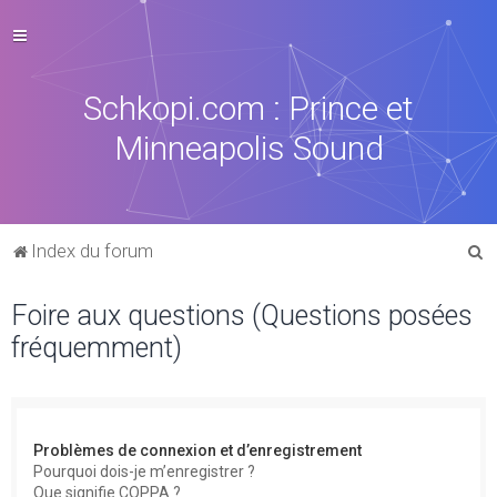
Schkopi.com : Prince et
Minneapolis Sound
R
Index du forum
e
Foire aux questions (Questions posées
c
fréquemment)
h
e
r
c
Problèmes de connexion et d’enregistrement
h
Pourquoi dois-je m’enregistrer ?
Que signifie COPPA ?