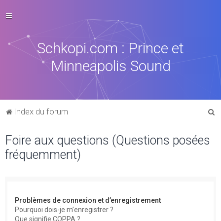
Schkopi.com : Prince et
Minneapolis Sound
R
Index du forum
e
Foire aux questions (Questions posées
c
fréquemment)
h
e
r
c
Problèmes de connexion et d’enregistrement
h
Pourquoi dois-je m’enregistrer ?
Que signifie COPPA ?