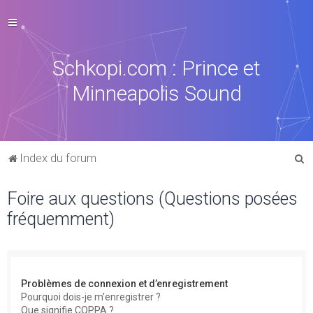
Schkopi.com : Prince et
Minneapolis Sound
R
Index du forum
e
Foire aux questions (Questions posées
c
fréquemment)
h
e
r
c
Problèmes de connexion et d’enregistrement
h
Pourquoi dois-je m’enregistrer ?
Que signifie COPPA ?