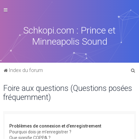
Schkopi.com : Prince et
Minneapolis Sound
R
Index du forum
e
Foire aux questions (Questions posées
c
fréquemment)
h
e
r
c
Problèmes de connexion et d’enregistrement
h
Pourquoi dois-je m’enregistrer ?
Que signifie COPPA ?