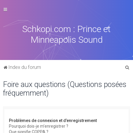
Schkopi.com : Prince et
Minneapolis Sound
R
Index du forum
e
Foire aux questions (Questions posées
c
fréquemment)
h
e
r
c
Problèmes de connexion et d’enregistrement
h
Pourquoi dois-je m’enregistrer ?
Que signifie COPPA ?