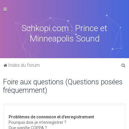
Schkopi.com : Prince et
Minneapolis Sound
R
Index du forum
e
Foire aux questions (Questions posées
c
fréquemment)
h
e
r
c
Problèmes de connexion et d’enregistrement
h
Pourquoi dois-je m’enregistrer ?
Que signifie COPPA ?