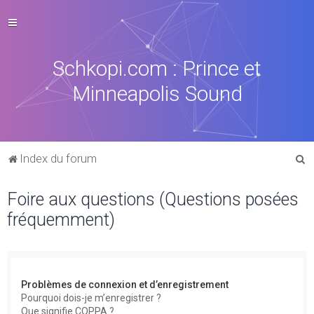
Schkopi.com : Prince et
Minneapolis Sound
R
Index du forum
e
Foire aux questions (Questions posées
c
fréquemment)
h
e
r
c
Problèmes de connexion et d’enregistrement
h
Pourquoi dois-je m’enregistrer ?
Que signifie COPPA ?