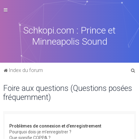
Schkopi.com : Prince et
Minneapolis Sound
R
Index du forum
e
Foire aux questions (Questions posées
c
fréquemment)
h
e
r
c
Problèmes de connexion et d’enregistrement
h
Pourquoi dois-je m’enregistrer ?
Que signifie COPPA ?