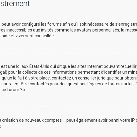
istrement
peut avoir configuré les forums afin qu’il soit nécessaire de s’enregist
es inaccessibles aux invités comme les avatars personnalisés, la messa
apide et vivement conseillée.
est une loi aux États-Unis qui dit que les sites Internet pouvant recueil
gal) pour la collecte de ces informations permettant d’identifier un min
qu’un le fait à votre place, contactez un conseiller juridique pour obten
e sauraient être contactés pour des questions légales de toutes sortes, 
 ce forum ? ».
a création de nouveaux comptes. Il peut également avoir banni votre IP ou
e.