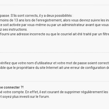
sse. S’ils sont corrects, il y a deux possibilités :
 moins de 13 ans lors de l’enregistrement, alors vous devrez suivre les i
e soit activée par vous-même ou par un administrateur avant que vous 
z ses instructions.
fourni une adresse incorrecte ou que le courriel ait été traité par un filtr
érifiez que votre nom d’utilisateur et votre mot de passe soient correct
le que le propriétaire du site Internet ait une erreur de configuration de 
me connecter ?!
mé votre compte. En effet, il est courant de supprimer régulièrement les
t soyez plus investi sur le forum.