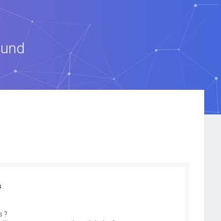
ound
s
s ?