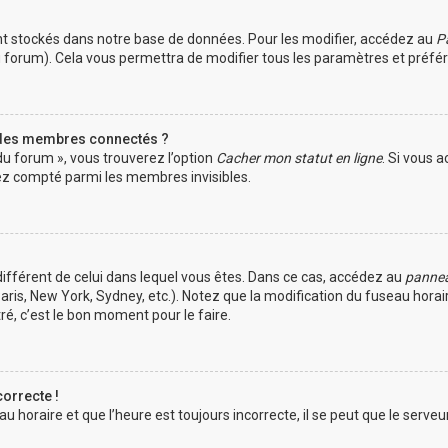
t stockés dans notre base de données. Pour les modifier, accédez au
Pa
du forum). Cela vous permettra de modifier tous les paramètres et préf
 des membres connectés ?
du forum », vous trouverez l’option
Cacher mon statut en ligne
. Si vous a
z compté parmi les membres invisibles.
e différent de celui dans lequel vous êtes. Dans ce cas, accédez au
panneau
aris, New York, Sydney, etc.). Notez que la modification du fuseau hora
é, c’est le bon moment pour le faire.
correcte !
 horaire et que l’heure est toujours incorrecte, il se peut que le serveu