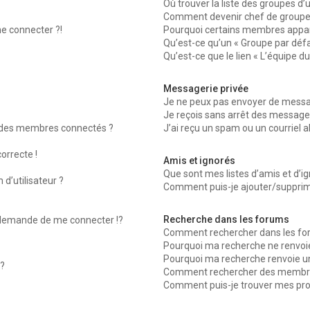
Où trouver la liste des groupes d’
Comment devenir chef de groupe
me connecter ?!
Pourquoi certains membres appara
Qu’est-ce qu’un « Groupe par défa
Qu’est-ce que le lien « L’équipe d
Messagerie privée
Je ne peux pas envoyer de messag
Je reçois sans arrêt des messages
 des membres connectés ?
J’ai reçu un spam ou un courriel 
orrecte !
Amis et ignorés
Que sont mes listes d’amis et d’ig
d’utilisateur ?
Comment puis-je ajouter/supprimer
Recherche dans les forums
emande de me connecter !?
Comment rechercher dans les fo
Pourquoi ma recherche ne renvoie
Pourquoi ma recherche renvoie u
?
Comment rechercher des membr
Comment puis-je trouver mes pro