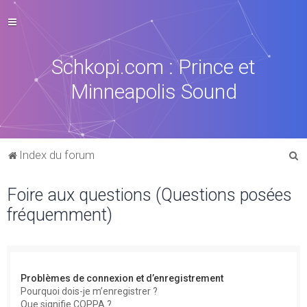
Schkopi.com : Prince et
Minneapolis Sound
R
Index du forum
e
Foire aux questions (Questions posées
c
fréquemment)
h
e
r
c
Problèmes de connexion et d’enregistrement
h
Pourquoi dois-je m’enregistrer ?
Que signifie COPPA ?