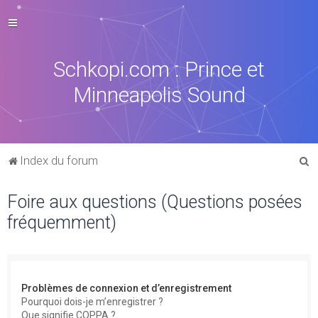
Schkopi.com : Prince et
Minneapolis Sound
R
Index du forum
e
Foire aux questions (Questions posées
c
fréquemment)
h
e
r
c
Problèmes de connexion et d’enregistrement
h
Pourquoi dois-je m’enregistrer ?
Que signifie COPPA ?