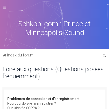
Schkopi.com : Prince et
Minneapolis Sound
R
Index du forum
e
Foire aux questions (Questions posées
c
fréquemment)
h
e
r
c
Problèmes de connexion et d’enregistrement
h
Pourquoi dois-je m’enregistrer ?
Que signifie COPPA ?