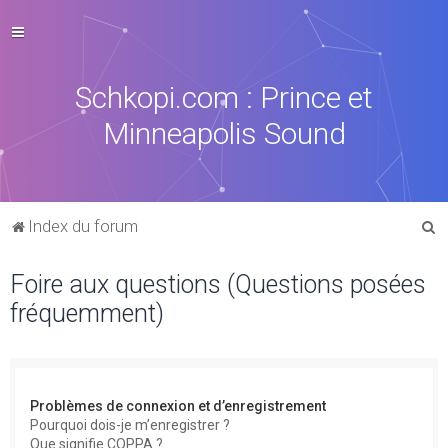
Schkopi.com : Prince et
Minneapolis Sound
R
Index du forum
e
Foire aux questions (Questions posées
c
fréquemment)
h
e
r
c
Problèmes de connexion et d’enregistrement
h
Pourquoi dois-je m’enregistrer ?
Que signifie COPPA ?