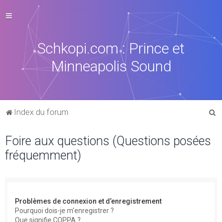
Schkopi.com : Prince et
Minneapolis Sound
R
Index du forum
e
Foire aux questions (Questions posées
c
fréquemment)
h
e
r
c
Problèmes de connexion et d’enregistrement
h
Pourquoi dois-je m’enregistrer ?
Que signifie COPPA ?