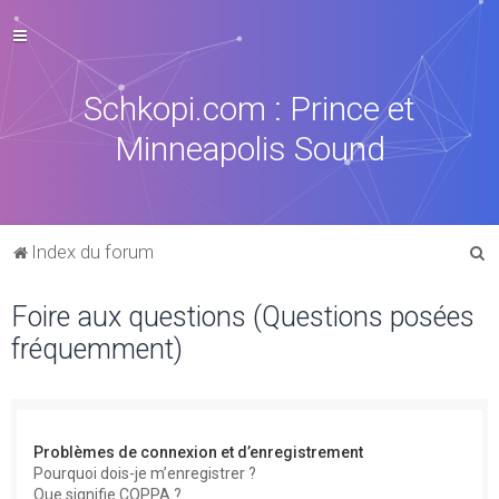
Schkopi.com : Prince et
Minneapolis Sound
R
Index du forum
e
Foire aux questions (Questions posées
c
fréquemment)
h
e
r
c
Problèmes de connexion et d’enregistrement
h
Pourquoi dois-je m’enregistrer ?
Que signifie COPPA ?