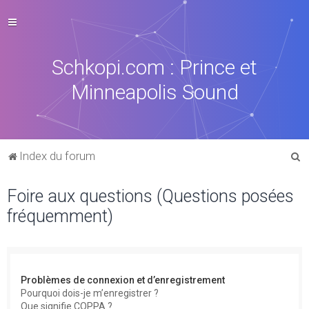
Schkopi.com : Prince et
Minneapolis Sound
R
Index du forum
e
Foire aux questions (Questions posées
c
fréquemment)
h
e
r
c
Problèmes de connexion et d’enregistrement
h
Pourquoi dois-je m’enregistrer ?
Que signifie COPPA ?