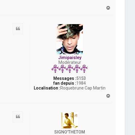
H
a
u
t
Citation
Jimipaisley
Modérateur
Messages :
5153
fan depuis :
1984
Localisation :
Roquebrune Cap Martin
H
a
u
t
Citation
SIGNO'THETOM