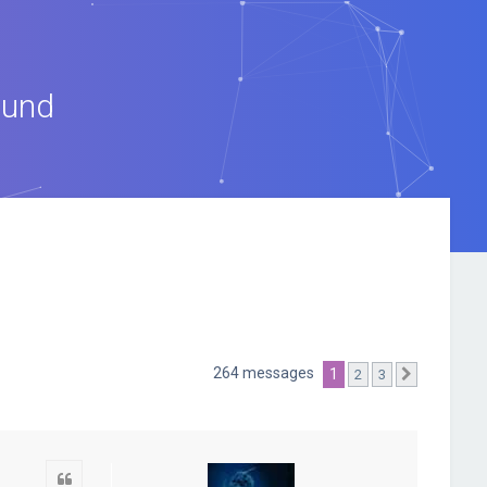
ound
264 messages
1
2
3
Suivante
Citation