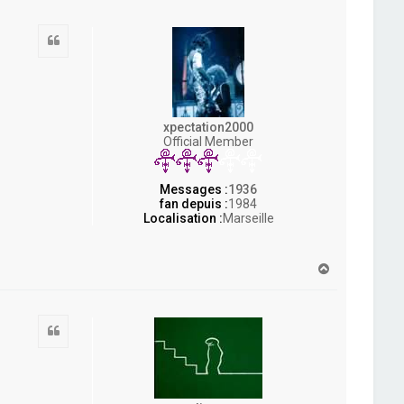
u
t
Citation
xpectation2000
Official Member
Messages :
1936
fan depuis :
1984
Localisation :
Marseille
H
a
u
t
Citation