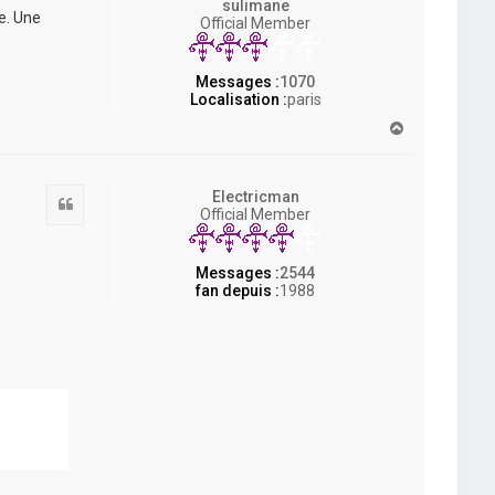
sulimane
e. Une
Official Member
Messages :
1070
Localisation :
paris
H
a
u
t
Electricman
Citation
Official Member
Messages :
2544
fan depuis :
1988