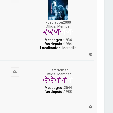
xpectation2000
Official Member
Messages :
1936
fan depuis :
1984
Localisation :
Marseille
H
a
u
t
Electricman
Citation
Official Member
Messages :
2544
fan depuis :
1988
H
a