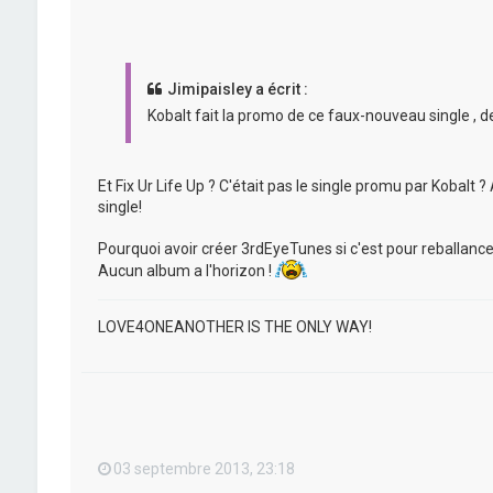
Jimipaisley a écrit :
Kobalt fait la promo de ce faux-nouveau single , depu
Et Fix Ur Life Up ? C'était pas le single promu par Kobal
single!
Pourquoi avoir créer 3rdEyeTunes si c'est pour reballancer
Aucun album a l'horizon !
LOVE4ONEANOTHER IS THE ONLY WAY!
03 septembre 2013, 23:18