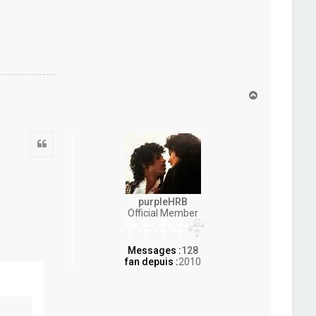
H
a
u
t
Citation
purpleHRB
Official Member
Messages :
128
fan depuis :
2010