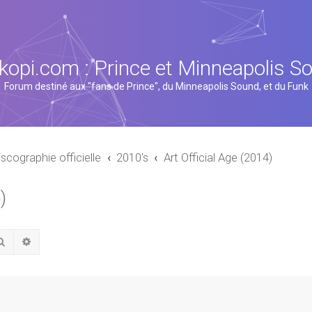
kopi.com : Prince et Minneapolis S
Forum destiné aux "fans de Prince", du Minneapolis Sound, et du Funk
iscographie officielle
2010's
Art Official Age (2014)
)
Rechercher
Recherche avancée