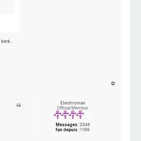
 berk...
H
a
u
t
Electricman
Citation
Official Member
Messages :
2544
fan depuis :
1988