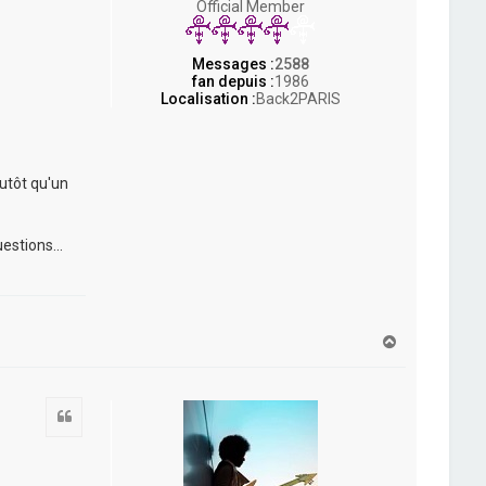
Official Member
Messages :
2588
fan depuis :
1986
Localisation :
Back2PARIS
utôt qu'un
estions...
H
a
u
t
Citation