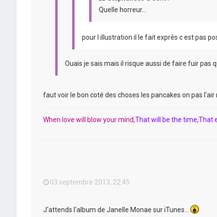
Quelle horreur...
pour l illustration il le fait exprès c est pas 
Ouais je sais mais il risque aussi de faire fuir pas q
faut voir le bon coté des choses les pancakes on pas l'air 
When love will blow your mind,
That will be the time,That e
03 septembre 2013, 22:45
J'attends l'album de Janelle Monae sur iTunes...